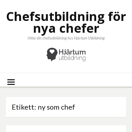
Hoppa
till
Chefsutbildning för
innehåll
nya chefer
Hitta din chefsutbildning hos Hjärtum Utbildning
Etikett:
ny som chef