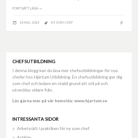
FORTSÄTT LÄSA
→
14 MAJ, 2014
NY SOM CHEF
CHEFSUTBILDNING
I denna blogg kan du läsa mer chefsutbildningar för nya
chefer hos Hjärtum Utbildning. En chefsutbildning ger dig
som chef och ledare en stabil grund att stå på och
utvecklas vidare från.
Läs gärna mer på vår hemsida: www.hjartum.se
INTRESSANTA SIDOR
Arbetsrätt i praktiken för ny som chef
Artiklar