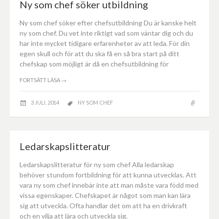
Ny som chef söker utbildning
Ny som chef söker efter chefsutbildning Du är kanske helt
ny som chef. Du vet inte riktigt vad som väntar dig och du
har inte mycket tidigare erfarenheter av att leda. För din
egen skull och för att du ska få en så bra start på ditt
chefskap som möjligt är då en chefsutbildning för
FORTSÄTT LÄSA
→
3 JULI, 2014
NY SOM CHEF
Ledarskapslitteratur
Ledarskapslitteratur för ny som chef Alla ledarskap
behöver stundom fortbildning för att kunna utvecklas. Att
vara ny som chef innebär inte att man måste vara född med
vissa egenskaper. Chefskapet är något som man kan lära
sig att utveckla. Ofta handlar det om att ha en drivkraft
och en vilja att lära och utveckla sig.