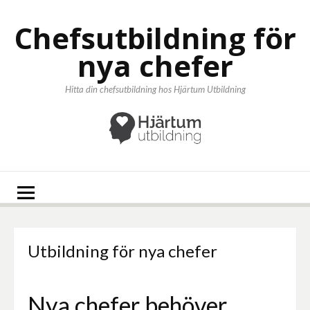
Hoppa
till
Chefsutbildning för
innehåll
nya chefer
Hitta din chefsutbildning hos Hjärtum Utbildning
Utbildning för nya chefer
Nya chefer behöver