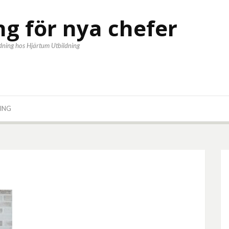
ng för nya chefer
ldning hos Hjärtum Utbildning
ING