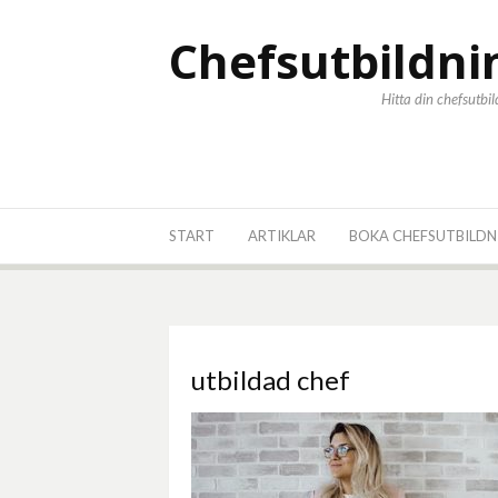
Hoppa
till
Chefsutbildni
innehåll
Hitta din chefsutbi
START
ARTIKLAR
BOKA CHEFSUTBILDN
utbildad chef